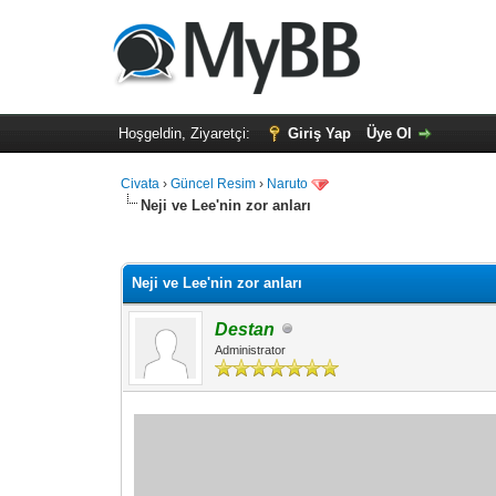
Hoşgeldin, Ziyaretçi:
Giriş Yap
Üye Ol
Civata
›
Güncel Resim
›
Naruto
Neji ve Lee'nin zor anları
Toplam: 0 Oy - Ortalama: 0
1
2
3
4
5
Neji ve Lee'nin zor anları
Destan
Administrator